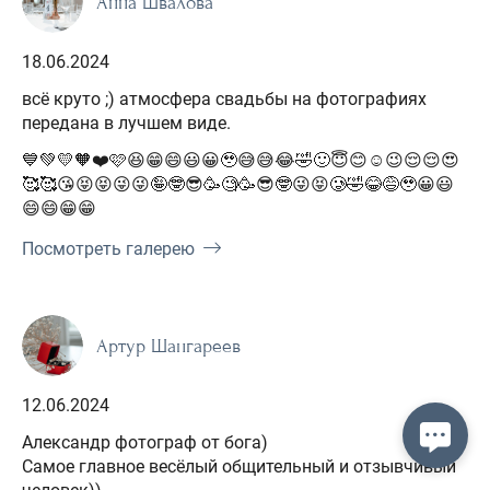
Анна Швалова
18.06.2024
всё круто ;) атмосфера свадьбы на фотографиях
передана в лучшем виде.
💙💚💛🧡❤️🩷😆😁😄😃😀🥹😅😅😂🤣🙂😇😊☺️😉😌😌😍
🥰🥰😘😝😝😜😜🤪🤓😎🥳🧐🥳😎🤓😜😝🥲🤣😂😅🥹😀😃
😄😄😁😁
Посмотреть галерею
Артур Шангареев
12.06.2024
Александр фотограф от бога)
Самое главное весёлый общительный и отзывчивый